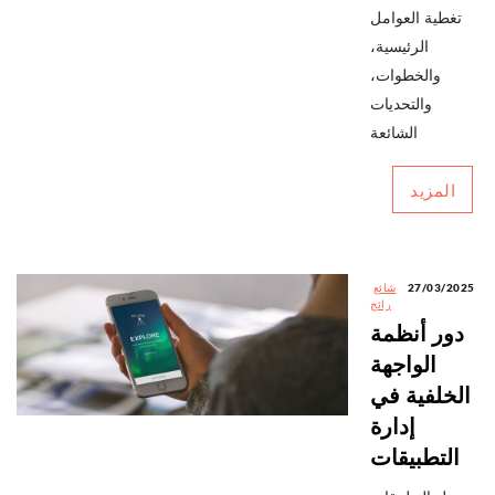
تغطية العوامل
الرئيسية،
والخطوات،
والتحديات
الشائعة
المزيد
27/03/2025
شائع
رائج
دور أنظمة
الواجهة
الخلفية في
إدارة
التطبيقات