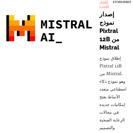
27/03/2025
الأخبار
الأخيرة
إصدار
نموذج
Pixtral
12B من
Mistral
إطلاق نموذج
Pixtral 12B
من Mistral،
وهو نموذج ذكاء
اصطناعي متعدد
الأنماط يفتح
إمكانيات جديدة
في مجالات
الرعاية الصحية
والتصميم